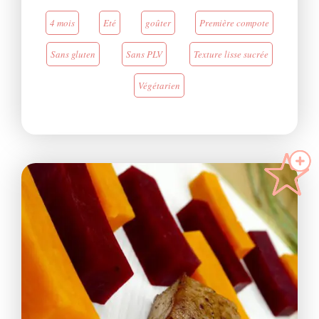
4 mois
Eté
goûter
Première compote
Sans gluten
Sans PLV
Texture lisse sucrée
Végétarien