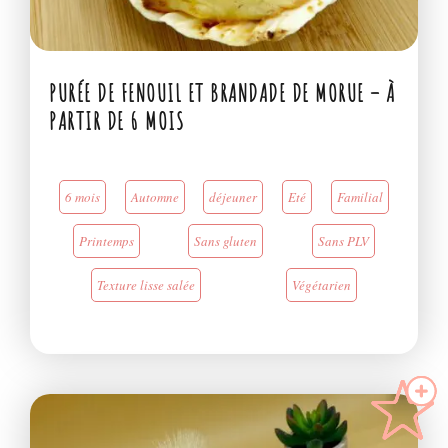
PURÉE DE FENOUIL ET BRANDADE DE MORUE – À
PARTIR DE 6 MOIS
6 mois
Automne
déjeuner
Eté
Familial
Printemps
Sans gluten
Sans PLV
Texture lisse salée
Végétarien