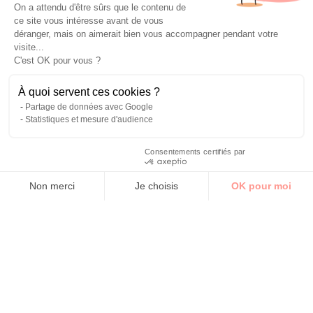
On a attendu d'être sûrs que le contenu de
ce site vous intéresse avant de vous
déranger, mais on aimerait bien vous accompagner pendant votre
visite...
C'est OK pour vous ?
À quoi servent ces cookies ?
Partage de données avec Google
Statistiques et mesure d'audience
Consentements certifiés par
Non merci
Je choisis
OK pour moi
Axeptio consent
Plateforme de Gestion du Consentement : Personnalisez vos O
Notre plateforme vous permet d'adapter et de gérer vos paramètr